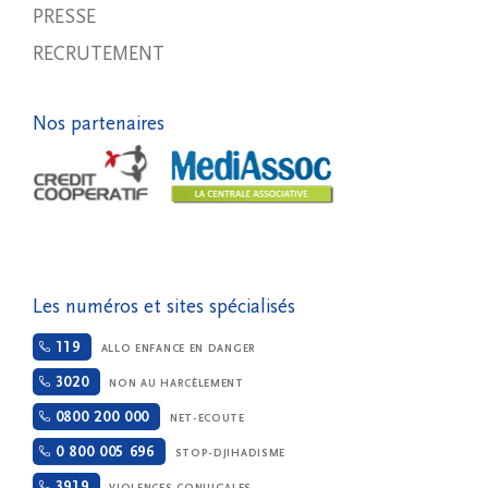
PRESSE
RECRUTEMENT
Nos partenaires
Les numéros et sites spécialisés
119
ALLO ENFANCE EN DANGER
3020
NON AU HARCÈLEMENT
0800 200 000
NET-ECOUTE
0 800 005 696
STOP-DJIHADISME
3919
VIOLENCES CONJUGALES