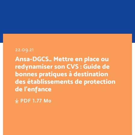
22.09.21
Ansa-DGCS_ Mettre en place ou
redynamiser son CVS : Guide de
bonnes pratiques à destination
des établissements de protection
de l’enfance
PDF 1.77 Mo