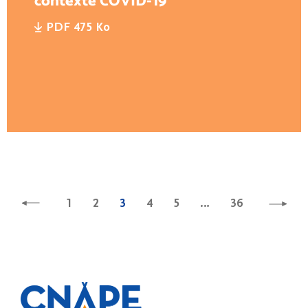
contexte COVID-19
PDF 475 Ko
1
2
3
4
5
…
36