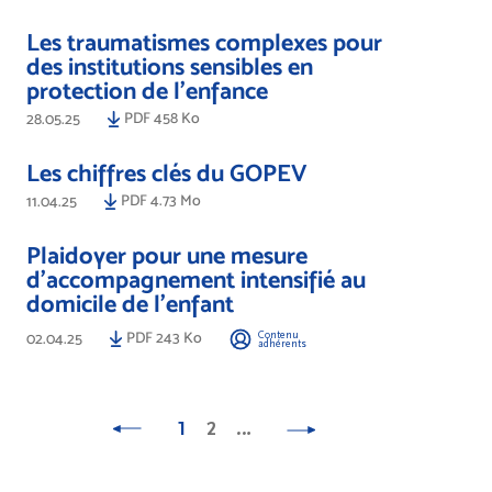
Les traumatismes complexes pour
des institutions sensibles en
protection de l'enfance
PDF 458 Ko
28.05.25
Les chiffres clés du GOPEV
PDF 4.73 Mo
11.04.25
Plaidoyer pour une mesure
d’accompagnement intensifié au
domicile de l’enfant
PDF 243 Ko
Contenu
02.04.25
adhérents
1
2
…