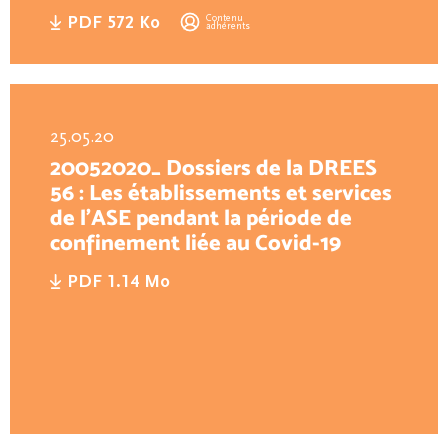
d’organisation et de
Contenu
PDF 572 Ko
adhérents
fonctionnement des ESSMS
25.05.20
20052020_ Dossiers de la DREES
56 : Les établissements et services
de l’ASE pendant la période de
confinement liée au Covid-19
PDF 1.14 Mo