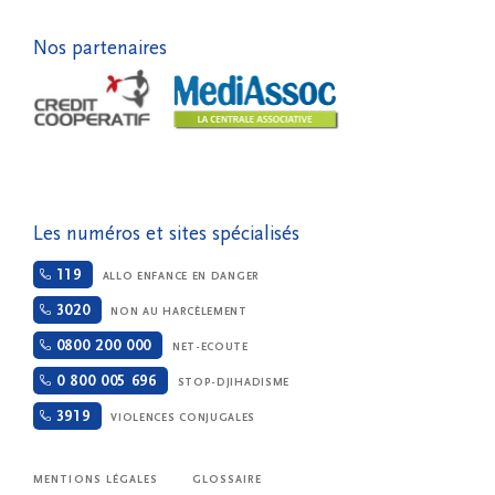
Nos partenaires
Les numéros et sites spécialisés
119
ALLO ENFANCE EN DANGER
3020
NON AU HARCÈLEMENT
0800 200 000
NET-ECOUTE
0 800 005 696
STOP-DJIHADISME
3919
VIOLENCES CONJUGALES
MENTIONS LÉGALES
GLOSSAIRE