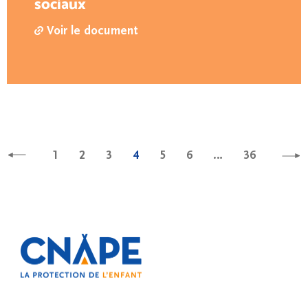
sociaux
Voir le document
1
2
3
4
5
6
…
36