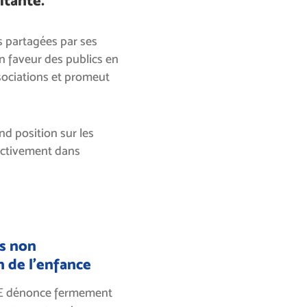
itante.
 partagées par ses
n faveur des publics en
associations et promeut
nd position sur les
 activement dans
rs non
n de l’enfance
APE dénonce fermement