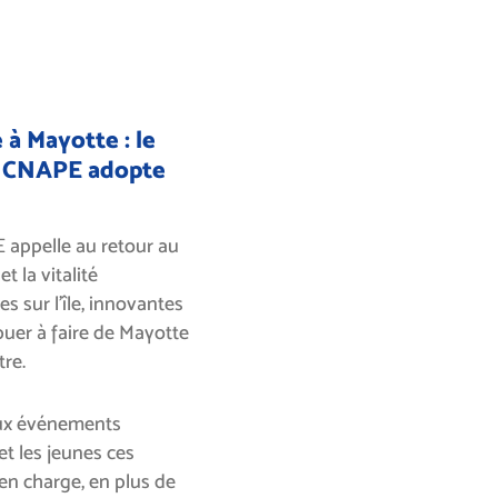
e à Mayotte : le
la CNAPE adopte
E appelle au retour au
t la vitalité
s sur l’île, innovantes
buer à faire de Mayotte
re.
 aux événements
t les jeunes ces
 en charge, en plus de