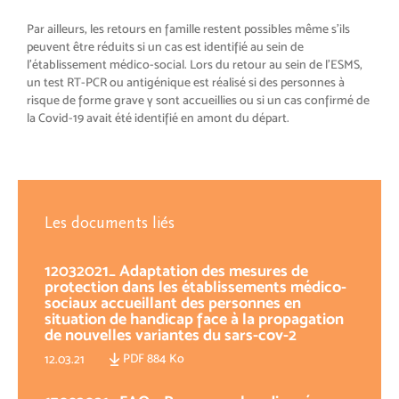
Par ailleurs, les retours en famille restent possibles même s’ils
peuvent être réduits si un cas est identifié au sein de
l’établissement médico-social. Lors du retour au sein de l’ESMS,
un test RT-PCR ou antigénique est réalisé si des personnes à
risque de forme grave y sont accueillies ou si un cas confirmé de
la Covid-19 avait été identifié en amont du départ.
Les documents liés
12032021_ Adaptation des mesures de
protection dans les établissements médico-
sociaux accueillant des personnes en
situation de handicap face à la propagation
de nouvelles variantes du sars-cov-2
PDF 884 Ko
12.03.21