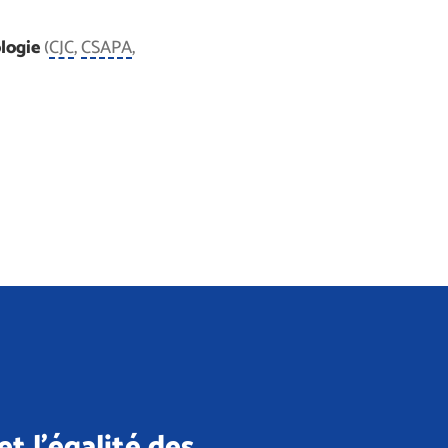
ologie
(
CJC
,
CSAPA
,
et l'égalité des