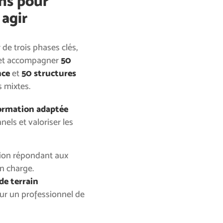
ans pour
 agir
de trois phases clés,
r et accompagner
50
nce
et
50 structures
 mixtes.
formation adaptée
els et valoriser les
tion répondant aux
en charge.
de terrain
ur un professionnel de