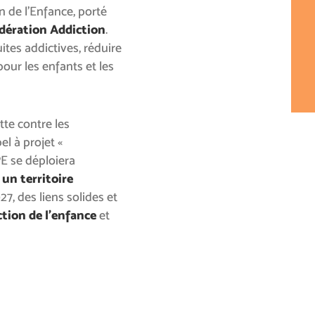
n de l’Enfance, porté
dération Addiction
.
uites addictives, réduire
 pour les enfants et les
te contre les
el à projet «
PE se déploiera
 un territoire
2027, des liens solides et
tion de l’enfance
et