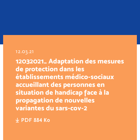
12.03.21
12032021_ Adaptation des mesures
de protection dans les
établissements médico-sociaux
accueillant des personnes en
situation de handicap face à la
propagation de nouvelles
variantes du sars-cov-2
PDF 884 Ko