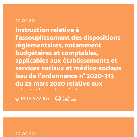
25.05.20
Instruction relative à
l’assouplissement des dispositions
règlementaires, notamment
budgétaires et comptables,
applicables aux établissements et
services sociaux et médico-sociaux
issu de l’ordonnance n° 2020-313
du 25 mars 2020 relative aux
adaptations des règles
d’organisation et de
Contenu
PDF 572 Ko
adhérents
fonctionnement des ESSMS
25.05.20