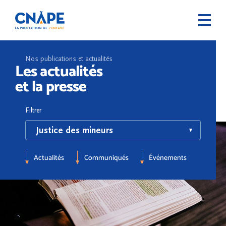
Nos publications et actualités
Les actualités
et la presse
Filtrer
Actualités
Communiqués
Événements