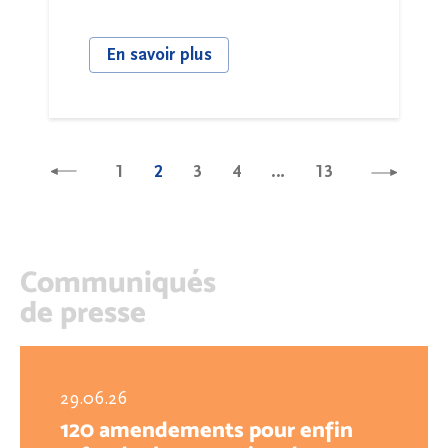
En savoir plus
1
2
3
4
…
13
Communiqués
de presse
29.06.26
120 amendements pour enfin