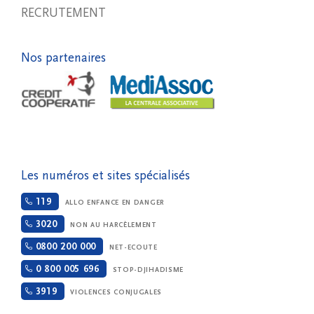
RECRUTEMENT
Nos partenaires
Les numéros et sites spécialisés
119
ALLO ENFANCE EN DANGER
3020
NON AU HARCÈLEMENT
0800 200 000
NET-ECOUTE
0 800 005 696
STOP-DJIHADISME
3919
VIOLENCES CONJUGALES