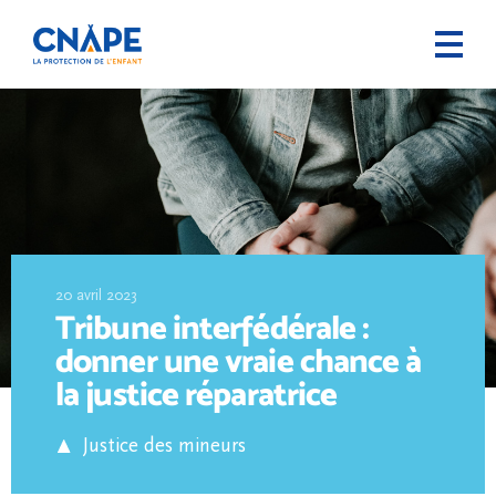
20 avril 2023
Tribune interfédérale :
donner une vraie chance à
la justice réparatrice
Justice des mineurs