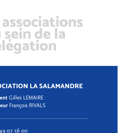
 associations
 sein de la
légation
OCIATION LA SALAMANDRE
dent
Gilles LEMAIRE
teur
François RIVALS
49 07 36 00