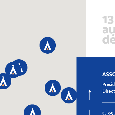
13
au
dé
ASS
Prési
Direc
05 