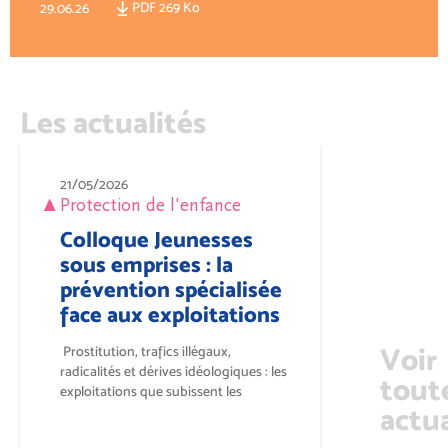
PDF 269 Ko
29.06.26
Les actualités
21/05/2026
Protection de l'enfance
Colloque Jeunesses
sous emprises : la
prévention spécialisée
face aux exploitations
Voir
Prostitution, trafics illégaux,
radicalités et dérives idéologiques : les
tout
exploitations que subissent les
actua
jeunesses...