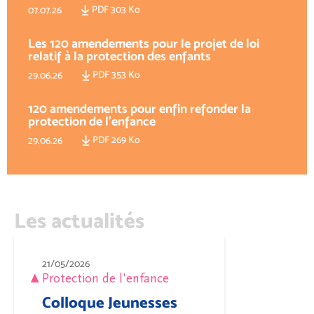
PDF 303 Ko
07.07.26
Les 120 amendements pour le projet de loi
relatif à la protection des enfants
PDF 353 Ko
29.06.26
120 amendements pour enfin refonder la
protection de l'enfance
PDF 269 Ko
29.06.26
Les actualités
21/05/2026
Protection de l'enfance
Colloque Jeunesses