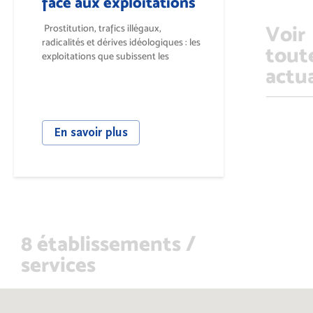
face aux exploitations
Voir
Prostitution, trafics illégaux,
radicalités et dérives idéologiques : les
tout
exploitations que subissent les
actua
jeunesses...
En savoir plus
8 établissements /
services