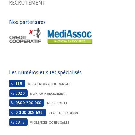
RECRUTEMENT
Nos partenaires
Les numéros et sites spécialisés
119
ALLO ENFANCE EN DANGER
3020
NON AU HARCÈLEMENT
0800 200 000
NET-ECOUTE
0 800 005 696
STOP-DJIHADISME
3919
VIOLENCES CONJUGALES