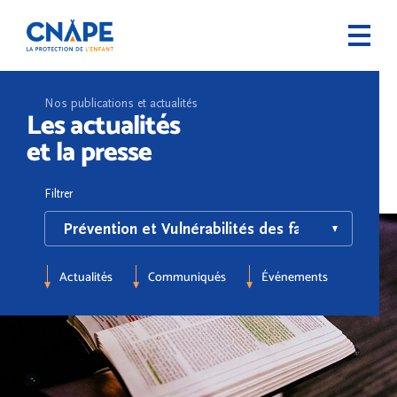
Nos publications et actualités
Les actualités
et la presse
Filtrer
Actualités
Communiqués
Événements