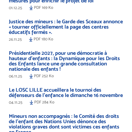
mesures pour enrichir le projet de loi
PDF 169 Ko
01.12.25
Justice des mineurs : le Garde des Sceaux annonce
« tourner officiellement la page des centres
éducatifs fermés ».
PDF 180 Ko
26.11.25
Présidentielle 2027, pour une démocratie à
hauteur d’enfants : la Dynamique pour les Droits
des Enfants lance une grande consultation
nationale des enfants !
PDF 252 Ko
06.11.25
Le LOSC LILLE accueillera le tournoi des
défenseurs de l'enfance le dimanche 16 novembre
PDF 284 Ko
04.11.25
Mineurs non accompagnés : le Comité des droits
de l’enfant des Nations Unies dénonce des
violations graves dont sont victimes ces enfants
en France