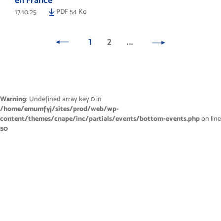
PDF 54 Ko
17.10.25
1
2
…
Warning
: Undefined array key 0 in
/home/emumfyj/sites/prod/web/wp-
content/themes/cnape/inc/partials/events/bottom-events.php
on line
50