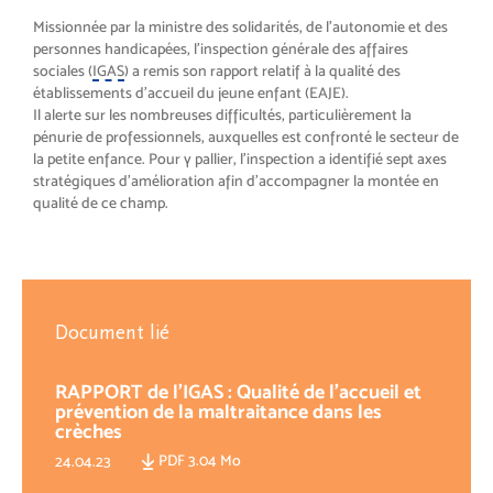
Missionnée par la ministre des solidarités, de l’autonomie et des
personnes handicapées, l’inspection générale des affaires
sociales (
IGAS
) a remis son rapport relatif à la qualité des
établissements d’accueil du jeune enfant (EAJE).
Il alerte sur les nombreuses difficultés, particulièrement la
pénurie de professionnels, auxquelles est confronté le secteur de
la petite enfance. Pour y pallier, l’inspection a identifié sept axes
stratégiques d’amélioration afin d’accompagner la montée en
qualité de ce champ.
Document lié
RAPPORT de l’IGAS : Qualité de l’accueil et
prévention de la maltraitance dans les
crèches
PDF 3.04 Mo
24.04.23