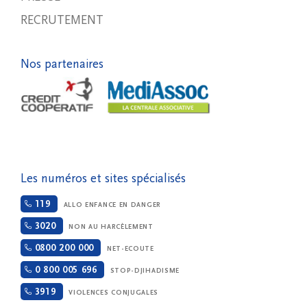
RECRUTEMENT
Nos partenaires
Les numéros et sites spécialisés
119
ALLO ENFANCE EN DANGER
3020
NON AU HARCÈLEMENT
0800 200 000
NET-ECOUTE
0 800 005 696
STOP-DJIHADISME
3919
VIOLENCES CONJUGALES