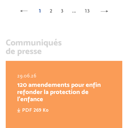
1
2
3
…
13
Communiqués
de presse
29.06.26
120 amendements pour enfin
refonder la protection de
l'enfance
PDF 269 Ko