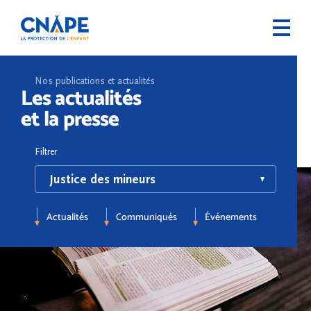
Nos publications et actualités
Les actualités
et la presse
Filtrer
Actualités
Communiqués
Événements