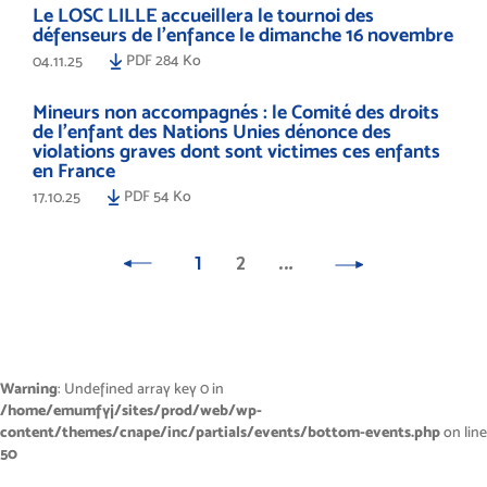
Le LOSC LILLE accueillera le tournoi des
défenseurs de l'enfance le dimanche 16 novembre
PDF 284 Ko
04.11.25
Mineurs non accompagnés : le Comité des droits
de l’enfant des Nations Unies dénonce des
violations graves dont sont victimes ces enfants
en France
PDF 54 Ko
17.10.25
1
2
…
Warning
: Undefined array key 0 in
/home/emumfyj/sites/prod/web/wp-
content/themes/cnape/inc/partials/events/bottom-events.php
on line
50