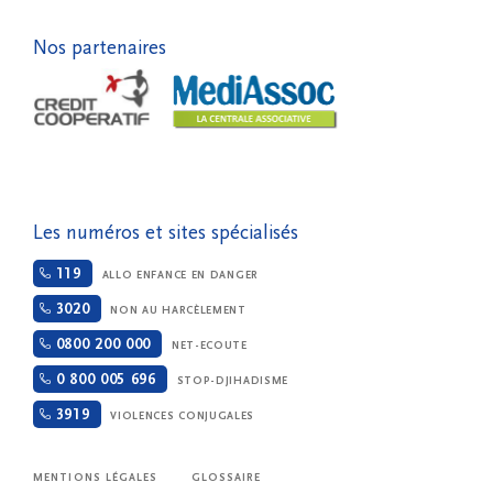
Nos partenaires
Les numéros et sites spécialisés
119
ALLO ENFANCE EN DANGER
3020
NON AU HARCÈLEMENT
0800 200 000
NET-ECOUTE
0 800 005 696
STOP-DJIHADISME
3919
VIOLENCES CONJUGALES
MENTIONS LÉGALES
GLOSSAIRE