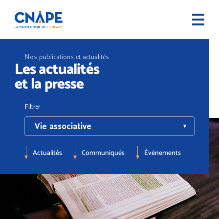
Nos publications et actualités
Les actualités
et la presse
Filtrer
Actualités
Communiqués
Événements