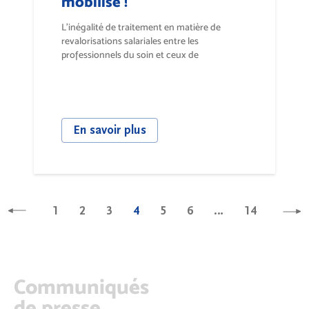
mobilise !
L’inégalité de traitement en matière de
revalorisations salariales entre les
professionnels du soin et ceux de
l’accompagnement...
En savoir plus
1
2
3
4
5
6
…
14
Communiqués
de presse