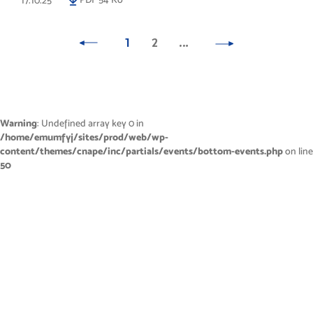
1
2
…
Warning
: Undefined array key 0 in
/home/emumfyj/sites/prod/web/wp-
content/themes/cnape/inc/partials/events/bottom-events.php
on line
50