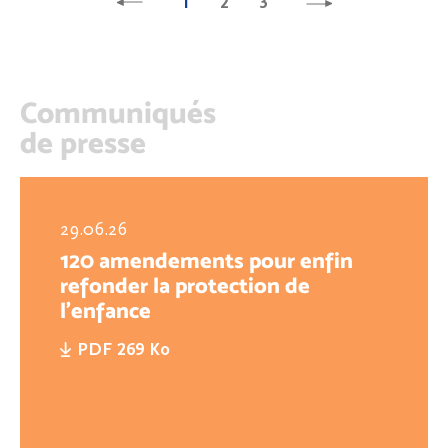
1
2
3
Communiqués
de presse
29.06.26
120 amendements pour enfin
refonder la protection de
l'enfance
PDF 269 Ko