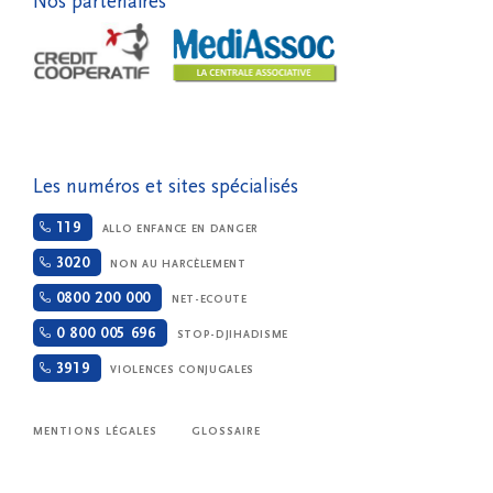
Nos partenaires
Les numéros et sites spécialisés
119
ALLO ENFANCE EN DANGER
3020
NON AU HARCÈLEMENT
0800 200 000
NET-ECOUTE
0 800 005 696
STOP-DJIHADISME
3919
VIOLENCES CONJUGALES
MENTIONS LÉGALES
GLOSSAIRE