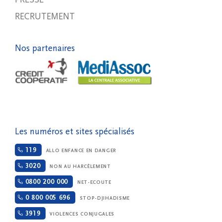
RECRUTEMENT
Nos partenaires
Les numéros et sites spécialisés
119
ALLO ENFANCE EN DANGER
3020
NON AU HARCÈLEMENT
0800 200 000
NET-ECOUTE
0 800 005 696
STOP-DJIHADISME
3919
VIOLENCES CONJUGALES