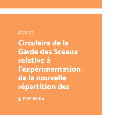
27.11.07
Circulaire de la
Garde des Sceaux
relative à
l'expérimentation
de la nouvelle
répartition des
fonctions civiles et
PDF 69 Ko
pénales des juges
des enfants