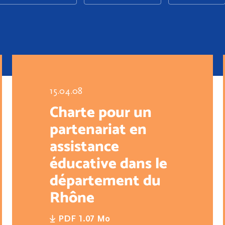
15.04.08
Charte pour un
partenariat en
assistance
éducative dans le
département du
Rhône
PDF 1.07 Mo