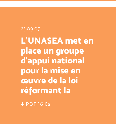
25.09.07
L’UNASEA met en
place un groupe
d’appui national
pour la mise en
œuvre de la loi
réformant la
protection de
PDF 16 Ko
l’enfance