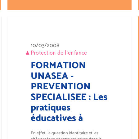
10/03/2008
Protection de l'enfance
FORMATION
UNASEA -
PREVENTION
SPECIALISEE : Les
pratiques
éducatives à
l’épreuve de la
En effet, la question identitaire et les
diversité culturelle