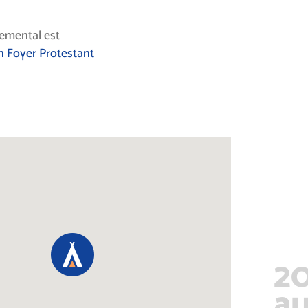
temental est
n Foyer Protestant
20
au