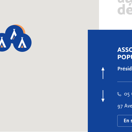
dé
ASS
POP
Prési
05 
97 Ave
En 