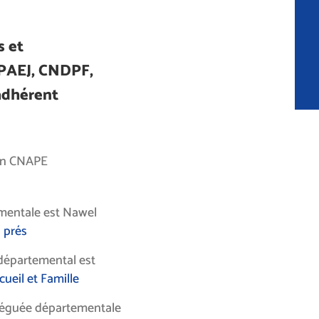
s et
PAEJ, CNDPF,
adhérent
 en CNAPE
ementale est Nawel
 prés
départemental est
cueil et Famille
éléguée départementale