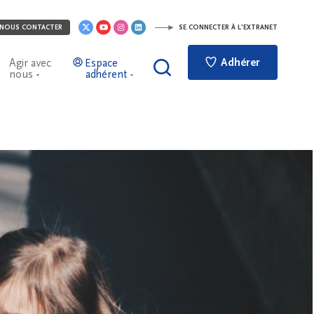
NOUS CONTACTER
SE CONNECTER À L'EXTRANET
Adhérer
Agir avec
Espace
nous
adhérent