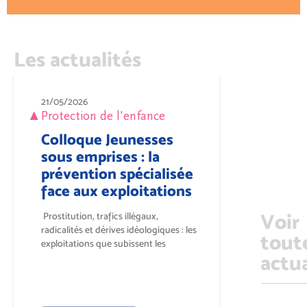
Les actualités
21/05/2026
Protection de l'enfance
Colloque Jeunesses
sous emprises : la
prévention spécialisée
face aux exploitations
Voir
Prostitution, trafics illégaux,
radicalités et dérives idéologiques : les
tout
exploitations que subissent les
actua
jeunesses...