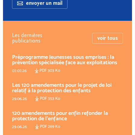
envoyer un mail
Les dernières
voir tous
publications
Préprogramme Jeunesses sous emprises : la
prévention spécialisée face aux exploitations
PDF 303 Ko
07.07.26
Les 120 amendements pour le projet de loi
relatif à la protection des enfants
PDF 353 Ko
29.06.26
120 amendements pour enfin refonder la
protection de l'enfance
PDF 269 Ko
29.06.26