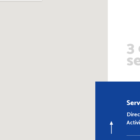
3
s
Serv
Direc
Activ