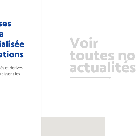
ses
a
Voir
alisée
toutes no
ations
actualités
tés et dérives
ubissent les