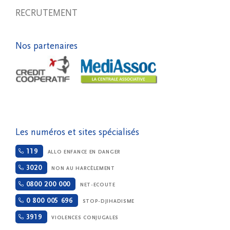
RECRUTEMENT
Nos partenaires
Les numéros et sites spécialisés
119
ALLO ENFANCE EN DANGER
3020
NON AU HARCÈLEMENT
0800 200 000
NET-ECOUTE
0 800 005 696
STOP-DJIHADISME
3919
VIOLENCES CONJUGALES