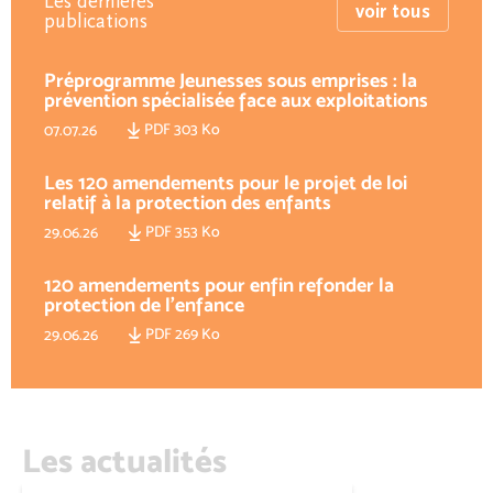
Les dernières
voir tous
publications
Préprogramme Jeunesses sous emprises : la
prévention spécialisée face aux exploitations
PDF 303 Ko
07.07.26
Les 120 amendements pour le projet de loi
relatif à la protection des enfants
PDF 353 Ko
29.06.26
120 amendements pour enfin refonder la
protection de l'enfance
PDF 269 Ko
29.06.26
Les actualités