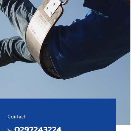
Contact
0297243224