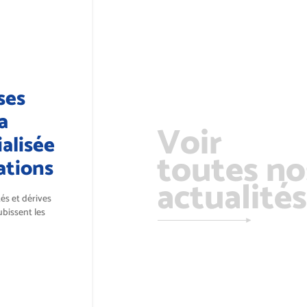
ses
a
Voir
alisée
toutes no
ations
actualités
tés et dérives
ubissent les