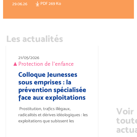
PDF 269 Ko
29.06.26
Les actualités
21/05/2026
Protection de l'enfance
Colloque Jeunesses
sous emprises : la
prévention spécialisée
face aux exploitations
Voir
Prostitution, trafics illégaux,
radicalités et dérives idéologiques : les
tout
exploitations que subissent les
actua
jeunesses...