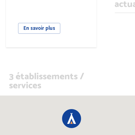
actua
jeunesses...
En savoir plus
3 établissements /
services