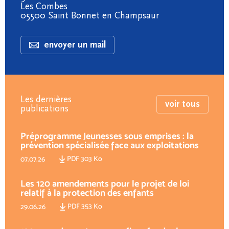
Les Combes
05500 Saint Bonnet en Champsaur
envoyer un mail
Les dernières
voir tous
publications
Préprogramme Jeunesses sous emprises : la
prévention spécialisée face aux exploitations
PDF 303 Ko
07.07.26
Les 120 amendements pour le projet de loi
relatif à la protection des enfants
PDF 353 Ko
29.06.26