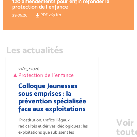
120 amendements pour enfin refonder la
protection de l'enfance
PDF 269 Ko
29.06.26
Les actualités
21/05/2026
Protection de l'enfance
Colloque Jeunesses
sous emprises : la
prévention spécialisée
face aux exploitations
Voir
Prostitution, trafics illégaux,
radicalités et dérives idéologiques : les
tout
exploitations que subissent les