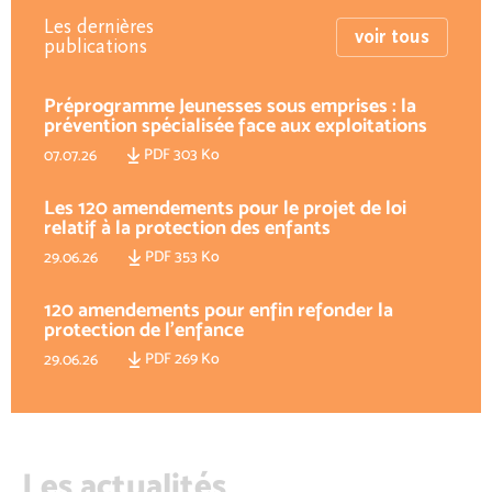
Les dernières
voir tous
publications
Préprogramme Jeunesses sous emprises : la
prévention spécialisée face aux exploitations
PDF 303 Ko
07.07.26
Les 120 amendements pour le projet de loi
relatif à la protection des enfants
PDF 353 Ko
29.06.26
120 amendements pour enfin refonder la
protection de l'enfance
PDF 269 Ko
29.06.26
Les actualités