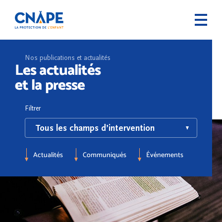
Nos publications et actualités
Les actualités
et la presse
Filtrer
Actualités
Communiqués
Événements