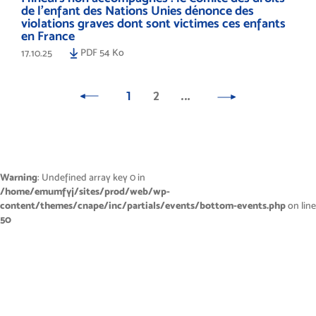
de l’enfant des Nations Unies dénonce des
violations graves dont sont victimes ces enfants
en France
PDF 54 Ko
17.10.25
1
2
…
Warning
: Undefined array key 0 in
/home/emumfyj/sites/prod/web/wp-
content/themes/cnape/inc/partials/events/bottom-events.php
on line
50