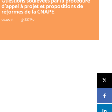
Questions soulevées par la procédure
d’appel à projet et propositions de
réformes de la CNAPE
227 Ko
02.05.13