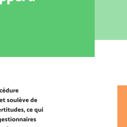
océdure
jet soulève de
titudes, ce qui
 gestionnaires