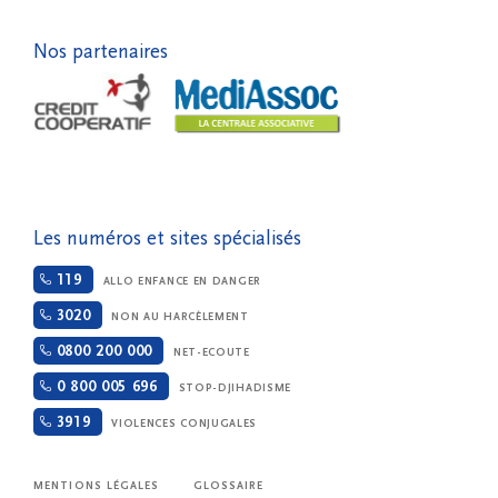
Nos partenaires
Les numéros et sites spécialisés
119
ALLO ENFANCE EN DANGER
3020
NON AU HARCÈLEMENT
0800 200 000
NET-ECOUTE
0 800 005 696
STOP-DJIHADISME
3919
VIOLENCES CONJUGALES
MENTIONS LÉGALES
GLOSSAIRE