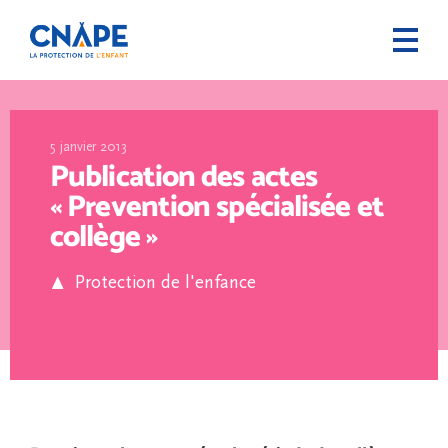
5 janvier 2013
Publication des actes
« Prevention spécialisée et
collège »
Protection de l'enfance