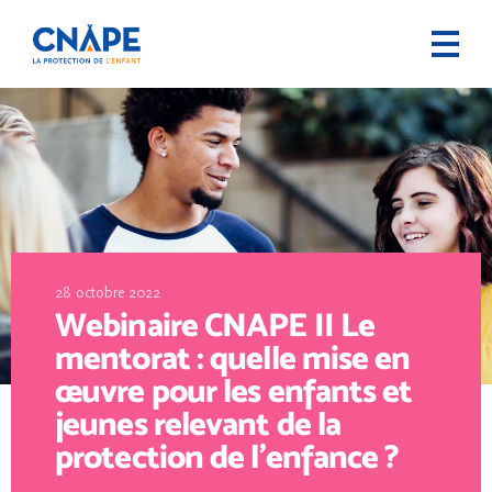
28 octobre 2022
Webinaire CNAPE II Le
mentorat : quelle mise en
œuvre pour les enfants et
jeunes relevant de la
protection de l’enfance ?