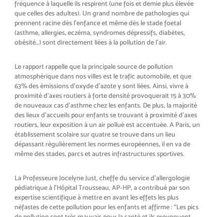
fréquence à laquelle ils respirent (une fois et demie plus élevée
que celles des adultes). Un grand nombre de pathologies qui
prennent racine dès l’enfance et même dès le stade foetal
(asthme, allergies, eczéma, syndromes dépressifs, diabètes,
obésité…) sont directement liées à la pollution de l’air.
Le rapport rappelle que la principale source de pollution
atmosphérique dans nos villes est le trafic automobile, et que
63% des émissions d’oxyde d’azote y sont liées. Ainsi, vivre à
proximité d’axes routiers à forte densité provoquerait 15 à 30%
de nouveaux cas d’asthme chez les enfants. De plus, la majorité
des lieux d’accueils pour enfants se trouvant à proximité d’axes
routiers, leur exposition à un air pollué est accentuée. A Paris, un
établissement scolaire sur quatre se trouve dans un lieu
dépassant régulièrement les normes européennes, il en va de
même des stades, parcs et autres infrastructures sportives.
La Professeure Jocelyne Just, cheffe du service d’allergologie
pédiatrique à l’Hôpital Trousseau, AP-HP, a contribué par son
expertise scientifique à mettre en avant les effets les plus
néfastes de cette pollution pour les enfants et affirme : “Les pics
de pollution sont très mauvais pour la santé et ils provoquent