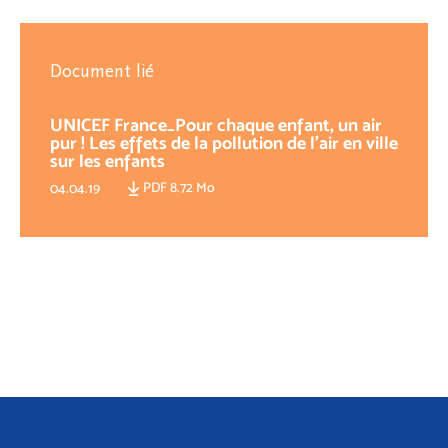
Document lié
UNICEF France_Pour chaque enfant, un air
pur ! Les effets de la pollution de l’air en ville
sur les enfants
PDF 8.72 Mo
04.04.19