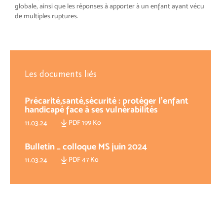
globale, ainsi que les réponses à apporter à un enfant ayant vécu
de multiples ruptures.
Les documents liés
Précarité,santé,sécurité : protéger l’enfant
handicapé face à ses vulnérabilités
PDF 199 Ko
11.03.24
Bulletin _ colloque MS juin 2024
PDF 47 Ko
11.03.24