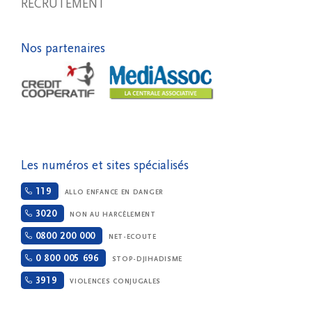
RECRUTEMENT
Nos partenaires
Les numéros et sites spécialisés
119
ALLO ENFANCE EN DANGER
3020
NON AU HARCÈLEMENT
0800 200 000
NET-ECOUTE
0 800 005 696
STOP-DJIHADISME
3919
VIOLENCES CONJUGALES