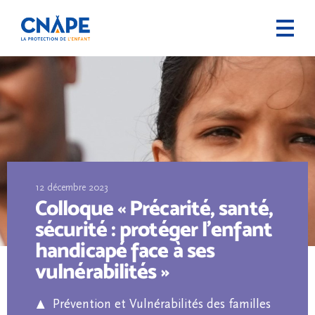
12 décembre 2023
Colloque « Précarité, santé,
sécurité : protéger l’enfant
handicapé face à ses
vulnérabilités »
Prévention et Vulnérabilités des familles