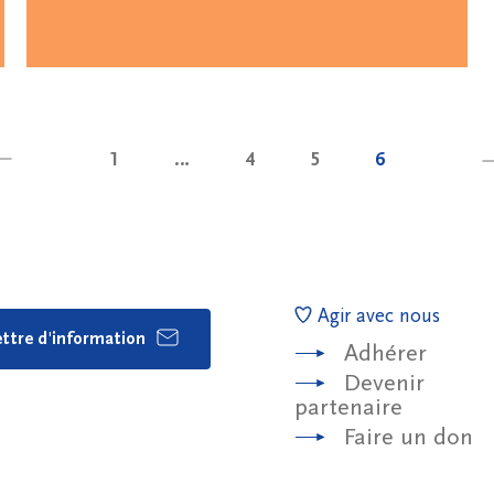
personnes victimes
de violences ainsi
1
…
4
5
6
Agir avec nous
lettre d'information
Adhérer
Devenir
partenaire
Faire un don