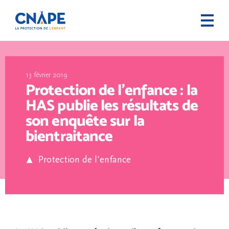
13 février 2019
Protection de l’enfance : la
HAS publie les résultats de
son enquête sur la
bientraitance
Protection de l'enfance