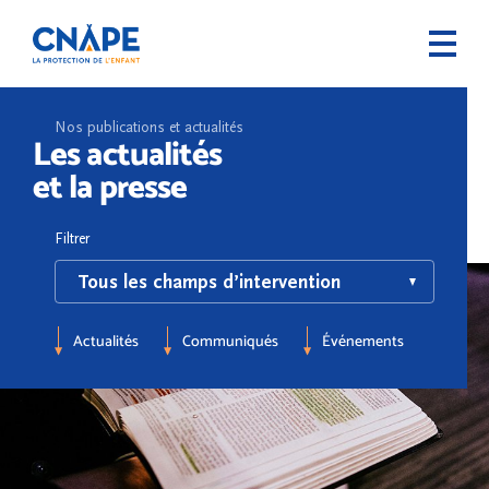
Nos publications et actualités
Les actualités
et la presse
Filtrer
Actualités
Communiqués
Événements