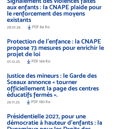
Signalement des violences faites
aux enfants : la CNAPE plaide pour
le renforcement des moyens
existants
PDF 84 Ko
28.01.26
Protection de l’enfance : la CNAPE
propose 73 mesures pour enrichir le
projet de loi
PDF 169 Ko
01.12.25
Justice des mineurs : le Garde des
Sceaux annonce « tourner
officiellement la page des centres
éducatifs fermés ».
PDF 180 Ko
26.11.25
Présidentielle 2027, pour une
démocratie à hauteur d’enfants : la
Dynamique pour les Droits des