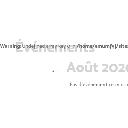
Événements
Warning
: Undefined array key 0 in
/home/emumfyj/sites
Août 202
Pas d'événement ce mois-c