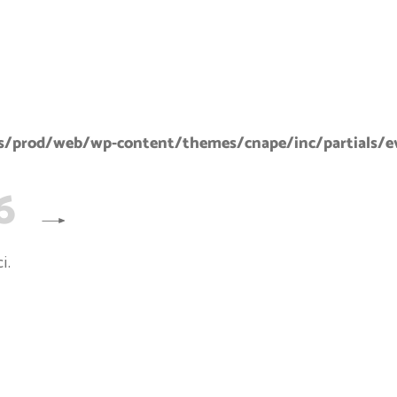
/prod/web/wp-content/themes/cnape/inc/partials/e
6
i.