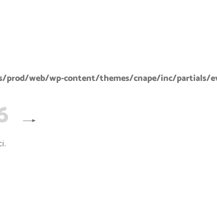
/prod/web/wp-content/themes/cnape/inc/partials/e
6
i.