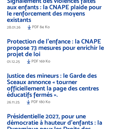
Signalement des violences faites
aux enfants : la CNAPE plaide pour
le renforcement des moyens
existants
PDF 84 Ko
28.01.26
Protection de l’enfance : la CNAPE
propose 73 mesures pour enrichir le
projet de loi
PDF 169 Ko
01.12.25
Justice des mineurs : le Garde des
Sceaux annonce « tourner
officiellement la page des centres
éducatifs fermés ».
PDF 180 Ko
26.11.25
Présidentielle 2027, pour une
démocratie à hauteur d’enfants : la
Dynamique pour les Droits des