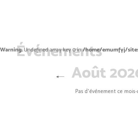
Événements
Warning
: Undefined array key 0 in
/home/emumfyj/sites
Août 202
Pas d'événement ce mois-c