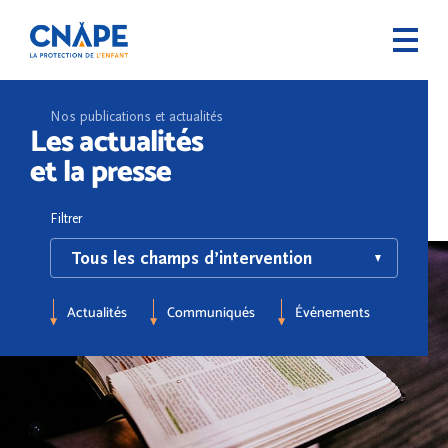
Nos publications et actualités
Les actualités
et la presse
Filtrer
Actualités
Communiqués
Événements