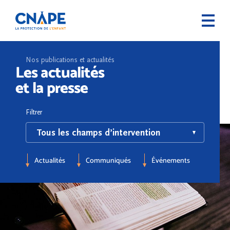
Nos publications et actualités
Les actualités
et la presse
Filtrer
Actualités
Communiqués
Événements