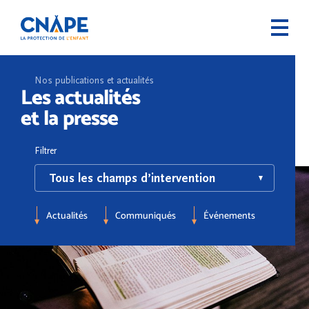
Nos publications et actualités
Les actualités
et la presse
Filtrer
Actualités
Communiqués
Événements