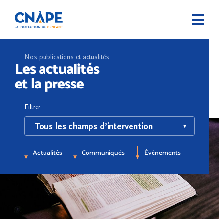
Nos publications et actualités
Les actualités
et la presse
Filtrer
Actualités
Communiqués
Événements