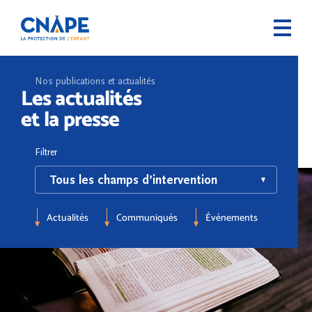
Nos publications et actualités
Les actualités
et la presse
Filtrer
Actualités
Communiqués
Événements