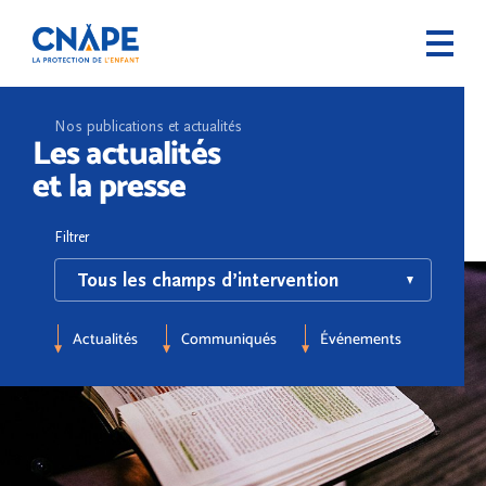
Nos publications et actualités
Les actualités
et la presse
Filtrer
Actualités
Communiqués
Événements