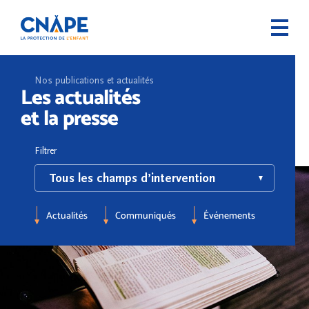
Nos publications et actualités
Les actualités
et la presse
Filtrer
Actualités
Communiqués
Événements