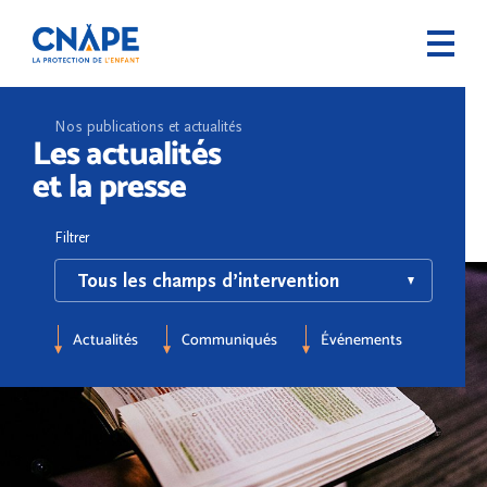
Nos publications et actualités
Les actualités
et la presse
Filtrer
Actualités
Communiqués
Événements